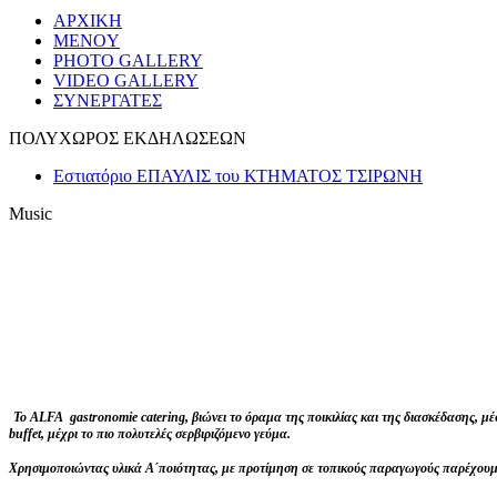
ΑΡΧΙΚΗ
MENOY
PHOTO GALLERY
VIDEO GALLERY
ΣΥΝΕΡΓΑΤΕΣ
ΠΟΛΥΧΩΡΟΣ ΕΚΔΗΛΩΣΕΩΝ
Εστιατόριο ΕΠΑΥΛΙΣ του ΚΤΗΜΑΤΟΣ ΤΣΙΡΩΝΗ
Music
Το
ALFA gastronomie catering, βιώνει το όραμα της ποικιλίας και της διασκέδασης, 
buffet, μέχρι το πιο πολυτελές σερβιριζόμενο γεύμα.
Χρησιμοποιώντας υλικά Α΄ποιότητας, με προτίμηση σε τοπικούς παραγωγούς παρέχουμε 